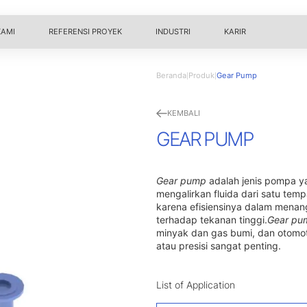
KAMI
REFERENSI PROYEK
INDUSTRI
KARIR
Beranda
Produk
Gear Pump
|
|
KEMBALI
GEAR PUMP
Gear pump
adalah jenis pompa 
mengalirkan fluida dari satu temp
karena efisiensinya dalam menanga
terhadap tekanan tinggi.
Gear pu
minyak dan gas bumi, dan otomotif
atau presisi sangat penting.
List of Application