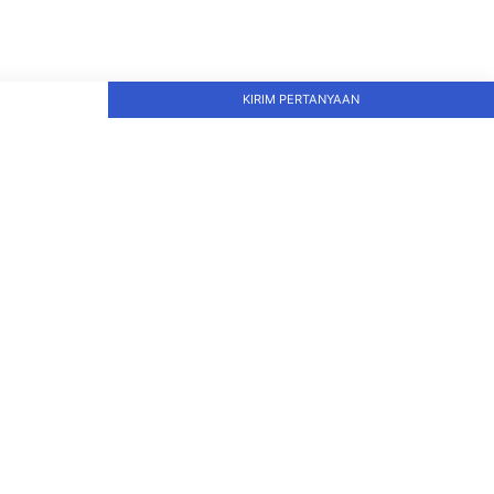
KIRIM PERTANYAAN
tor & Pabrik
an Rawa Kepiting No 3, Kawasan
stri Pulogadung, Kel. Rawa Terate, Kec.
ung, Kota Jakarta Timur, DKI Jakarta
20
 (0)21 29558400
o@bcupt.id