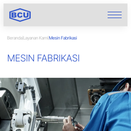
Beranda
Layanan Kami
Mesin Fabrikasi
|
|
MESIN FABRIKASI